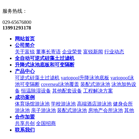
服务热线：
029-65676800
13991293178
网站首页
公司简介
关于富锐
董事长寄语
企业荣誉
富锐新闻
行业动态
全自动可逆式硅藻土过滤机
升降式泳池底板和可变隔断
产品中心
可逆式硅藻土过滤机
variopool升降泳池底板
variopool泳
池可变隔断
coverseal泳池覆盖
装配式游泳池
泳池加热设
备
恒温除湿设备
其他配套设备
工程解决方案
成功案例
体育场馆游泳池
学校游泳池
高端酒店游泳池
健身会所
游泳池
亲子游泳池
装配式游泳池
房地产会所泳池
其他
合作加盟
共享共创
全国招商
联系我们